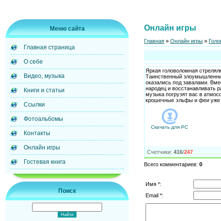
Онлайн игры
Меню сайта
Главная
»
Онлайн игры
»
Голо
Главная страница
О себе
Яркая головоломная стрелялк
Видео, музыка
Таинственный злоумышленник
оказались под завалами. Вм
народец и восстанавливать р
Книги и статьи
музыка погрузят вас в атмос
крошечные эльфы и феи уже 
Ссылки
Фотоальбомы
Скачать для
PC
Контакты
Онлайн игры
Счетчики
:
416
/
247
Гостевая книга
Всего комментариев
:
0
Имя *:
Поиск
Email *: