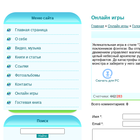
Онлайн игры
Меню сайта
Главная
»
Онлайн игры
»
Голо
Главная страница
О себе
Увлекательная игра в стиле 
Видео, музыка
поклонников фэнтези. Вы от
движением управляют магиче
целый небесный архипелаг ру
Книги и статьи
артефактов. До катастрофы о
монстра и заберите у него за
Ссылки
Фотоальбомы
Скачать для
PC
Контакты
Онлайн игры
Счетчики
:
442
/
283
Гостевая книга
Всего комментариев
:
0
Имя *:
Поиск
Email *: