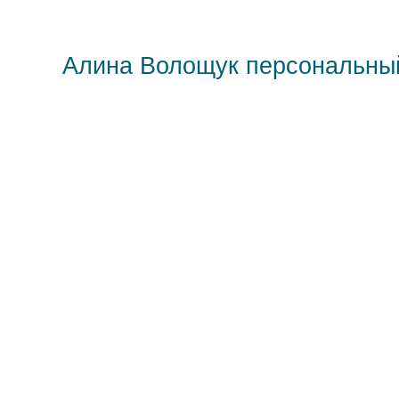
Алина Волощук персональны