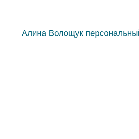
Алина Волощук персональны