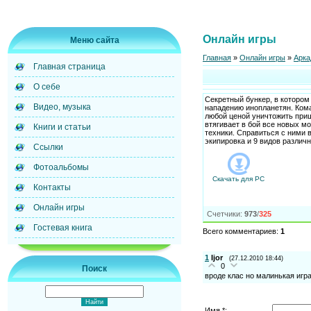
Онлайн игры
Меню сайта
Главная
»
Онлайн игры
»
Арка
Главная страница
О себе
Секретный бункер, в котором
Видео, музыка
нападению инопланетян. Ком
любой ценой уничтожить при
втягивает в бой все новых м
Книги и статьи
техники. Справиться с ними 
экипировка и 9 видов различн
Ссылки
Фотоальбомы
Скачать для
PC
Контакты
Онлайн игры
Счетчики
:
973
/
325
Гостевая книга
Всего комментариев
:
1
1
Ijor
(27.12.2010 18:44)
0
Поиск
вроде клас но малинькая игр
Имя *: