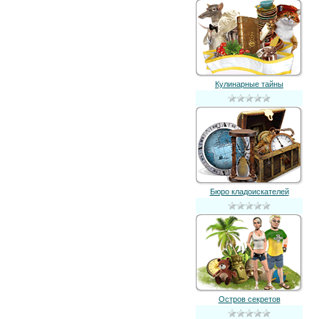
Кулинарные тайны
Бюро кладоискателей
Остров секретов