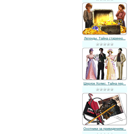
Легенды. Тайна старинно...
Шерлок Холмс. Тайна пер...
Охотники за привидениям...