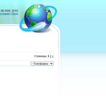
.08.2026, 10:53
истрация
|
Вход
Страницы
:
1
2
»