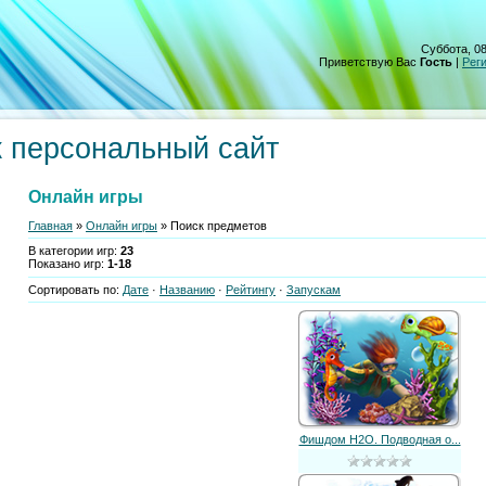
Суббота, 08
Приветствую Вас
Гость
|
Рег
 персональный сайт
Онлайн игры
Главная
»
Онлайн игры
» Поиск предметов
В категории игр
:
23
Показано игр
:
1-18
Сортировать по
:
Дате
·
Названию
·
Рейтингу
·
Запускам
Фишдом H2O. Подводная о...