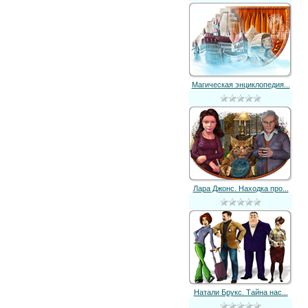
Магическая энциклопедия...
Лара Джонс. Находка про...
Натали Брукс. Тайна нас...