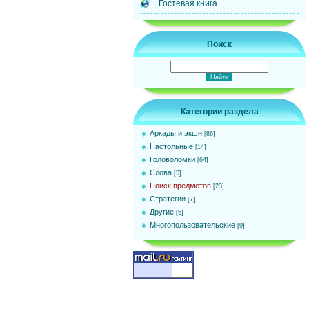
Гостевая книга
Поиск
Категории раздела
Аркады и экшн
[86]
Настольные
[14]
Головоломки
[64]
Слова
[5]
Поиск предметов
[23]
Стратегии
[7]
Другие
[5]
Многопользовательские
[9]