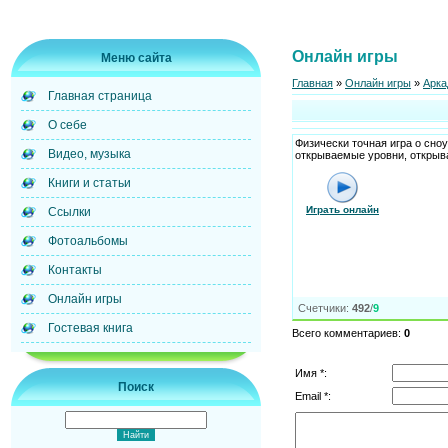
Онлайн игры
Меню сайта
Главная
»
Онлайн игры
»
Арка
Главная страница
О себе
Физически точная игра о сно
Видео, музыка
открываемые уровни, открыв
Книги и статьи
Играть онлайн
Ссылки
Фотоальбомы
Контакты
Онлайн игры
Счетчики
:
492
/
9
Гостевая книга
Всего комментариев
:
0
Имя *:
Поиск
Email *: