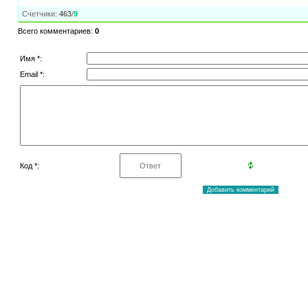
Счетчики
:
463
/
9
Всего комментариев
:
0
Имя *:
Email *:
Код *: