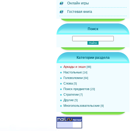
Онлайн игры
Гостевая книга
Поиск
Категории раздела
Аркады и экшн
[86]
Настольные
[14]
Головоломки
[64]
Слова
[5]
Поиск предметов
[23]
Стратегии
[7]
Другие
[5]
Многопользовательские
[9]