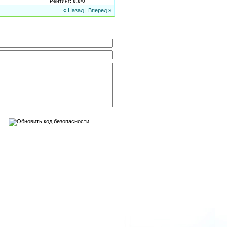
Рейтинг
:
0.0
/
0
« Назад
|
Вперед »