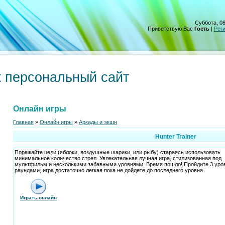
Суббота, 08
Приветствую Вас
Гость
|
Рег
 персональный сайт
Онлайн игры
Главная
»
Онлайн игры
»
Аркады и экшн
Hunter Trainer
Поражайте цели (яблоки, воздушные шарики, или рыбу) стараясь использовать
минимальное количество стрел. Увлекательная лучная игра, стилизованная под
мультфильм и несколькими забавными уровнями. Время пошло! Пройдите 3 уров
раундами, игра достаточно легкая пока не дойдете до последнего уровня.
Играть онлайн