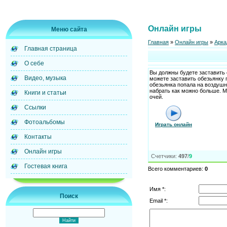
Онлайн игры
Меню сайта
Главная
»
Онлайн игры
»
Арка
Главная страница
О себе
Вы должны будете заставить 
Видео, музыка
можете заставить обезьянку 
обезьянка попала на воздушн
набрать как можно больше. 
Книги и статьи
очей.
Ссылки
Фотоальбомы
Играть онлайн
Контакты
Онлайн игры
Счетчики
:
497
/
9
Гостевая книга
Всего комментариев
:
0
Имя *:
Поиск
Email *: