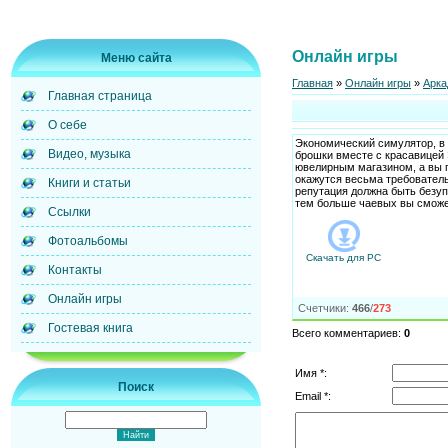
Онлайн игры
Меню сайта
Главная
»
Онлайн игры
»
Арка
Главная страница
О себе
Экономический симулятор, в
Видео, музыка
брошки вместе с красавицей 
ювелирным магазином, а вы 
окажутся весьма требователь
Книги и статьи
репутация должна быть безуп
тем больше чаевых вы сможе
Ссылки
Фотоальбомы
Скачать для
PC
Контакты
Онлайн игры
Счетчики
:
466
/
273
Гостевая книга
Всего комментариев
:
0
Имя *:
Поиск
Email *: