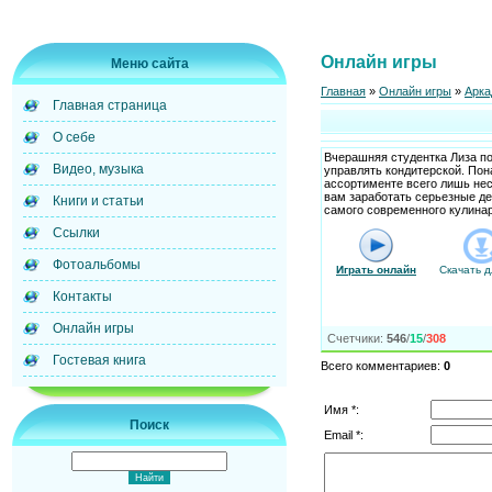
Онлайн игры
Меню сайта
Главная
»
Онлайн игры
»
Арка
Главная страница
О себе
Вчерашняя студентка Лиза по
Видео, музыка
управлять кондитерской. Пон
ассортименте всего лишь нес
вам заработать серьезные де
Книги и статьи
самого современного кулинар
Ссылки
Фотоальбомы
Играть онлайн
Скачать д
Контакты
Онлайн игры
Счетчики
:
546
/
15
/
308
Гостевая книга
Всего комментариев
:
0
Имя *:
Поиск
Email *: