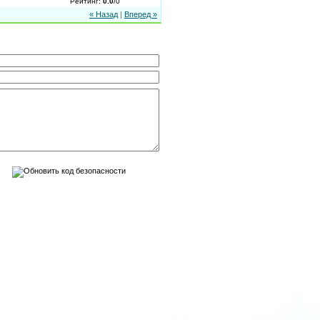
Рейтинг
:
0.0
/
0
« Назад
|
Вперед »