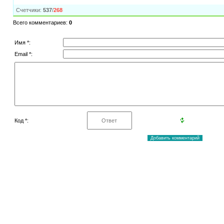
Счетчики
:
537
/
268
Всего комментариев
:
0
Имя *:
Email *:
Код *: