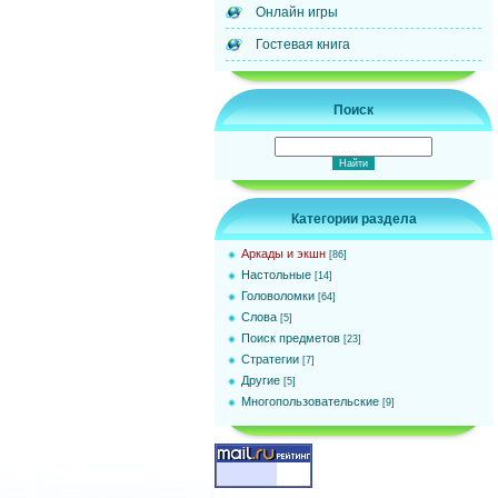
Онлайн игры
Гостевая книга
Поиск
Категории раздела
Аркады и экшн
[86]
Настольные
[14]
Головоломки
[64]
Слова
[5]
Поиск предметов
[23]
Стратегии
[7]
Другие
[5]
Многопользовательские
[9]