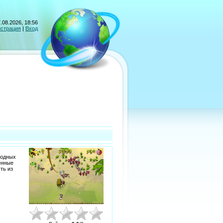
.08.2026, 18:56
истрация
|
Вход
лодных
енные
ть из