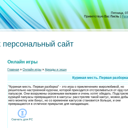
Пятница, 07
Приветствую Вас
Гость
|
Рег
 персональный сайт
Онлайн игры
Главная
»
Онлайн игры
»
Аркады и экшн
Куриная месть. Первая разборка
"Куриная месть. Первая разборка" - это игра о приключениях миролюбивой, но
решительно настроенной курочки, которой приходится отстреливаться от орд го
папуасов. Они вооружены огромными вилками и очень хотят обедать. Подстрел
курицей папуасы превращаются в кактусы: расстреляв такой кактус, можно добы
него монетку или бонус, но со временем кактусов становится больше, и они
превращаются в отличное прикрытие для нападающих.
Скачать для
PC