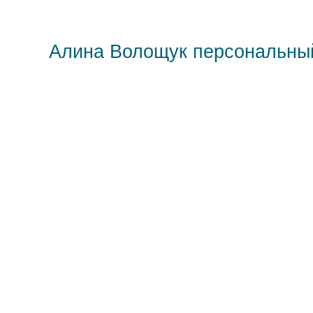
Алина Волощук персональны