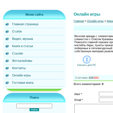
Онлайн игры
Меню сайта
Главная
»
Онлайн игры
»
Арка
Главная страница
О себе
Веселая аркада с элементами
Видео, музыка
совместно с Олегом Куваевы
Помогите главной героине о
коктейль-бары, пункты прока
Книги и статьи
побережье в пятизвездочный 
собственную империю развле
Ссылки
Фотоальбомы
Скачать для
PC
Контакты
Онлайн игры
Счетчики
:
629
/
263
Гостевая книга
Всего комментариев
:
0
Имя *:
Поиск
Email *: