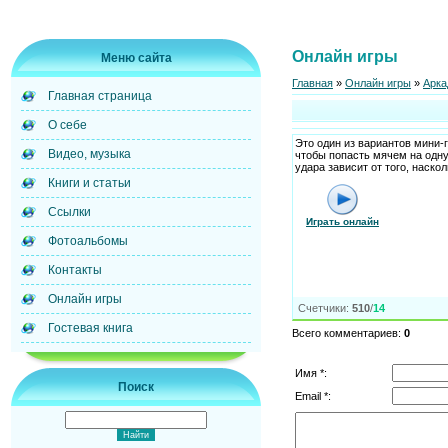
Онлайн игры
Меню сайта
Главная
»
Онлайн игры
»
Арка
Главная страница
О себе
Это один из вариантов мини-
Видео, музыка
чтобы попасть мячем на одну
удара зависит от того, наско
Книги и статьи
Ссылки
Играть онлайн
Фотоальбомы
Контакты
Онлайн игры
Счетчики
:
510
/
14
Гостевая книга
Всего комментариев
:
0
Имя *:
Поиск
Email *: