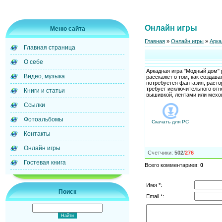
Онлайн игры
Меню сайта
Главная
»
Онлайн игры
»
Арка
Главная страница
О себе
Аркадная игра "Модный дом" 
Видео, музыка
расскажет о том, как создав
потребуется фантазия, расто
требует исключительного отн
Книги и статьи
вышивкой, лентами или мехо
Ссылки
Фотоальбомы
Скачать для
PC
Контакты
Онлайн игры
Счетчики
:
502
/
276
Гостевая книга
Всего комментариев
:
0
Имя *:
Поиск
Email *: