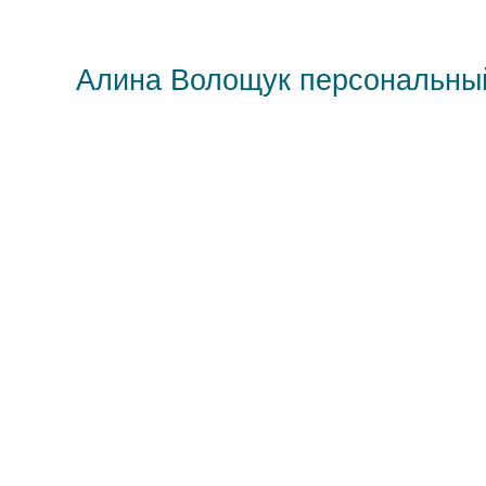
Алина Волощук персональны