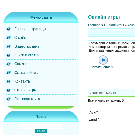
Онлайн игры
Меню сайта
Главная
»
Онлайн игры
»
Арка
Главная страница
О себе
Трехмерные гонки с насыщен
Видео, музыка
компьютером соперников в ра
Для управления машиной пол
Книги и статьи
Ссылки
Играть онлайн
Фотоальбомы
Контакты
Онлайн игры
Счетчики
:
505
/
10
Гостевая книга
Всего комментариев
:
0
Имя *:
Поиск
Email *: