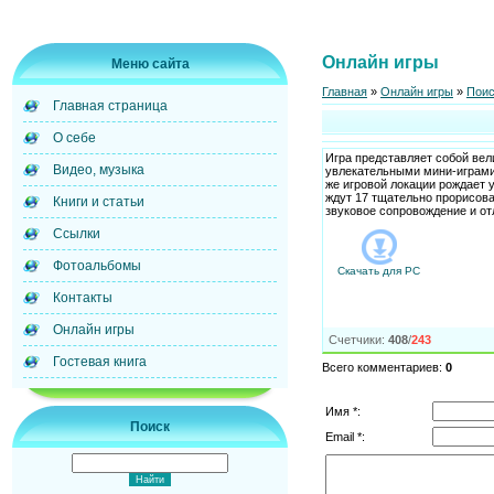
Онлайн игры
Меню сайта
Главная
»
Онлайн игры
»
Поис
Главная страница
О себе
Игра представляет собой вел
Видео, музыка
увлекательными мини-играми
же игровой локации рождает 
ждут 17 тщательно прорисова
Книги и статьи
звуковое сопровождение и о
Ссылки
Фотоальбомы
Скачать для
PC
Контакты
Онлайн игры
Счетчики
:
408
/
243
Гостевая книга
Всего комментариев
:
0
Имя *:
Поиск
Email *: