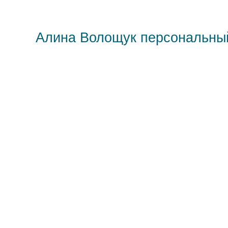
Алина Волощук персональны