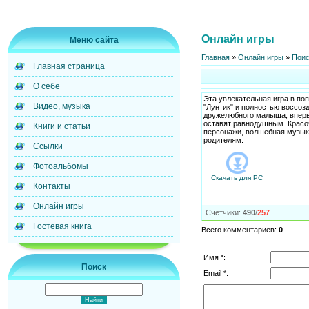
Онлайн игры
Меню сайта
Главная
»
Онлайн игры
»
Поис
Главная страница
О себе
Эта увлекательная игра в по
Видео, музыка
"Лунтик" и полностью воссоз
дружелюбного малыша, вперв
оставят равнодушным. Красо
Книги и статьи
персонажи, волшебная музыка
родителям.
Ссылки
Фотоальбомы
Скачать для
PC
Контакты
Онлайн игры
Счетчики
:
490
/
257
Гостевая книга
Всего комментариев
:
0
Имя *:
Поиск
Email *: