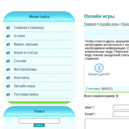
Онлайн игры
Меню сайта
Главная
»
Онлайн игры
»
Поис
Главная страница
О себе
Чтобы спасти друга, журнали
Видео, музыка
необходимо встретиться с м
необходимую информацию. Со
влиятельные люди. Помогите 
Книги и статьи
воду членов загадочной секты
странное.
Ссылки
Фотоальбомы
Скачать для
PC
Контакты
Онлайн игры
Счетчики
:
503
/
271
Гостевая книга
Всего комментариев
:
0
Имя *:
Поиск
Email *: