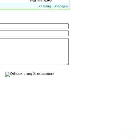
Рейтинг
:
0.0
/
0
« Назад
|
Вперед »