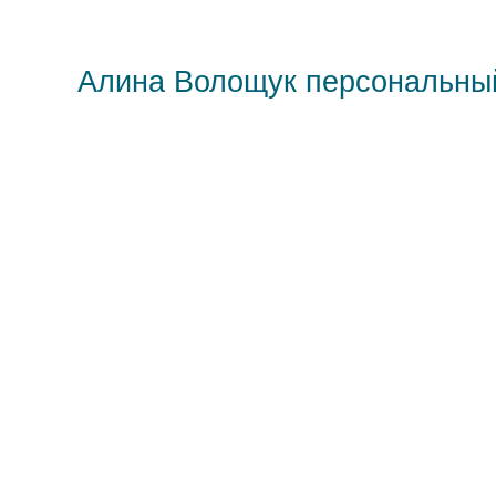
Алина Волощук персональны