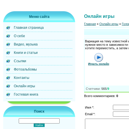
Онлайн игры
Меню сайта
Главная
»
Онлайн игры
»
Голо
Главная страница
О себе
Вариация на тему известной и
Видео, музыка
нужное место в зависимости о
хотите переместить, а затем
Книги и статьи
Ссылки
Играть онлайн
Фотоальбомы
Контакты
Онлайн игры
Счетчики
:
565
/
9
Гостевая книга
Всего комментариев
:
0
Имя *:
Поиск
Email *: