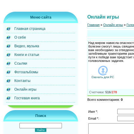
Онлайн игры
Меню сайта
Главная
»
Онлайн игры
»
Голо
Главная страница
О себе
Над миром нависла опасност
Видео, музыка
болезни смогут лишь священ
вам необходимо за отведенно
затейливым траекториям раз
Книги и статьи
пути к победе вам предстоит
головоломных задачек.
Ссылки
Фотоальбомы
Скачать для
PC
Контакты
Онлайн игры
Счетчики
:
516
/
278
Гостевая книга
Всего комментариев
:
0
Имя *:
Поиск
Email *: