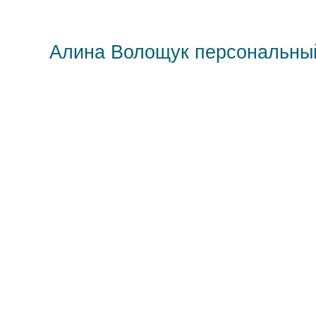
Алина Волощук персональны