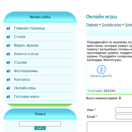
Онлайн игры
Меню сайта
Главная
»
Онлайн игры
»
Голо
Главная страница
О себе
Передвигайте по игровому п
Видео, музыка
кристаллы, которые укажут п
помогут волшебные тотемы и 
прохождение уровня, подарят
Книги и статьи
уровне. Разгадайте головоло
календарь Монтесумы.
Ссылки
Фотоальбомы
Скачать для
PC
Контакты
Онлайн игры
Счетчики
:
614
/
294
Гостевая книга
Всего комментариев
:
0
Имя *:
Поиск
Email *: