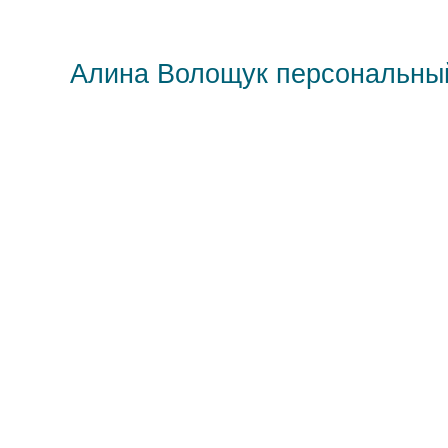
Алина Волощук персональны