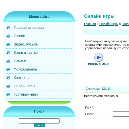
Онлайн игры
Меню сайта
Главная
»
Онлайн игры
»
Голо
Главная страница
О себе
Необходимо аккуратно донест
Видео, музыка
неограниченное количество п
управления используйте стре
Книги и статьи
Ссылки
Играть онлайн
Фотоальбомы
Контакты
Онлайн игры
Счетчики
:
431
/
11
Гостевая книга
Всего комментариев
:
0
Имя *:
Поиск
Email *: