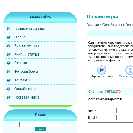
Онлайн игры
Меню сайта
Главная
»
Онлайн игры
»
Голо
Главная страница
О себе
Удивительно красивая игра, 
Видео, музыка
предметов". Вам предстоит п
головоломки и искать магиче
который поможет восстановит
Книги и статьи
путешествия вы соберете чу
исторических фактов.
Ссылки
Фотоальбомы
Играть онлайн
Скачать д
Контакты
Онлайн игры
Счетчики
:
438
/
12
/
270
Гостевая книга
Всего комментариев
:
0
Имя *:
Поиск
Email *: