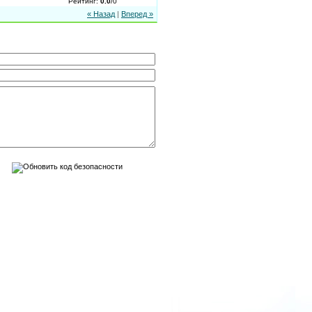
Рейтинг
:
0.0
/
0
« Назад
|
Вперед »