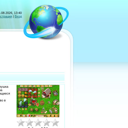
.08.2026, 13:40
истрация
|
Вход
евушка
на
еющиеся
во в