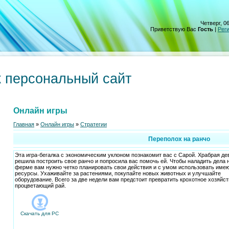
Четверг, 06
Приветствую Вас
Гость
|
Рег
 персональный сайт
Онлайн игры
Главная
»
Онлайн игры
»
Стратегии
Переполох на ранчо
Эта игра-бегалка с экономическим уклоном познакомит вас с Сарой. Храбрая д
решила построить свое ранчо и попросила вас помочь ей. Чтобы наладить дела 
ферме вам нужно четко планировать свои действия и с умом использовать им
ресурсы. Ухаживайте за растениями, покупайте новых животных и улучшайте
оборудование. Всего за две недели вам предстоит превратить крохотное хозяйст
процветающий рай.
Скачать для
PC