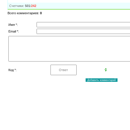
Счетчики
:
501
/
242
Всего комментариев
:
0
Имя *:
Email *:
Код *: