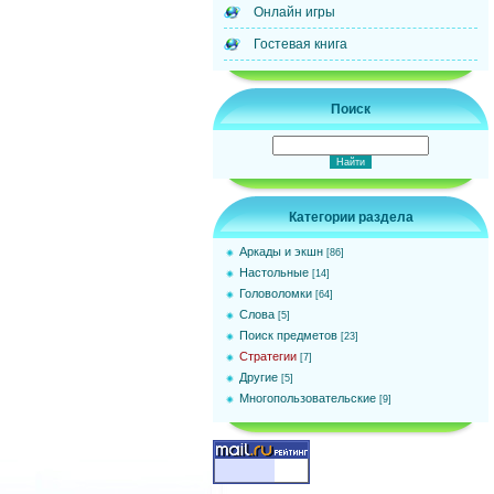
Онлайн игры
Гостевая книга
Поиск
Категории раздела
Аркады и экшн
[86]
Настольные
[14]
Головоломки
[64]
Слова
[5]
Поиск предметов
[23]
Стратегии
[7]
Другие
[5]
Многопользовательские
[9]